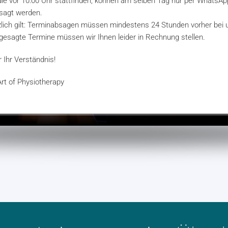
die
vor 10:00 Uhr
stattfinden, können
am selben Tag nur per WhatsApp
agt werden.
ich gilt:
Terminabsagen müssen
mindestens 24 Stunden vorher
bei 
gesagte Termine müssen wir Ihnen leider in Rechnung stellen.
r Ihr Verständnis!
Art of Physiotherapy