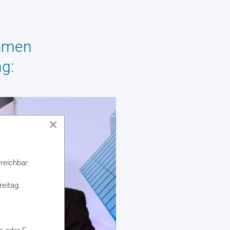
ehmen
g:
×
reichbar.
reitag
.