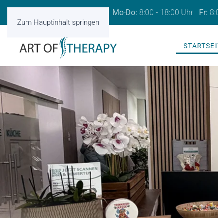
Tel.:
0841 – 99 32 63 20 |
Mo-Do
:
8:00 - 18:00 Uhr
Fr:
8:
Zum Hauptinhalt springen
STARTSEI