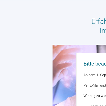
Erfa
i
Bitte bea
Ab dem
1. Se
Per
E-Mail
un
Wichtig zu wi