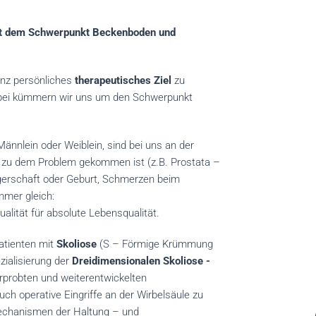
mit dem Schwerpunkt Beckenboden und
ganz persönliches
therapeutisches Ziel
zu
abei kümmern wir uns um den Schwerpunkt
Männlein oder Weiblein, sind bei uns an der
es zu dem Problem gekommen ist (z.B. Prostata –
erschaft oder Geburt, Schmerzen beim
mmer gleich:
xualität für absolute Lebensqualität.
atienten mit
Skoliose
(S – Förmige Krümmung
zialisierung der
Dreidimensionalen Skoliose -
erprobten und weiterentwickelten
ch operative Eingriffe an der Wirbelsäule zu
echanismen der Haltung – und